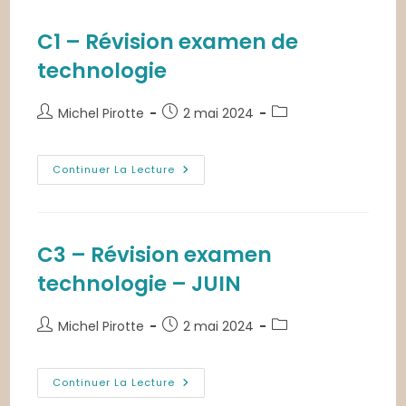
BPH
C1 – Révision examen de
technologie
Auteur/autrice
Publication
Post
Michel Pirotte
2 mai 2024
de
publiée :
category:
la
publication :
C1
Continuer La Lecture
–
Révision
Examen
De
Technologie
C3 – Révision examen
technologie – JUIN
Auteur/autrice
Publication
Post
Michel Pirotte
2 mai 2024
de
publiée :
category:
la
publication :
C3
Continuer La Lecture
–