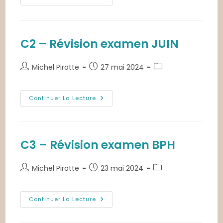
–
Les
Poissons
Et
Leurs
Modes
C2 – Révision examen JUIN
De
Cuisson
Auteur/autrice
Publication
Post
Michel Pirotte
27 mai 2024
de
publiée :
category:
la
publication :
C2
Continuer La Lecture
–
Révision
Examen
JUIN
C3 – Révision examen BPH
Auteur/autrice
Publication
Post
Michel Pirotte
23 mai 2024
de
publiée :
category:
la
publication :
C3
Continuer La Lecture
–
Révision
Examen