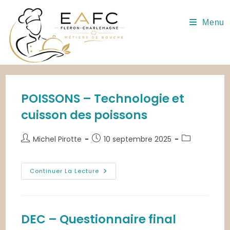
Skip
to
Menu
content
POISSONS – Technologie et
cuisson des poissons
Auteur/autrice
Publication
Post
Michel Pirotte
10 septembre 2025
de
publiée :
category:
la
publication :
POISSONS
Continuer La Lecture
–
Technologie
Et
Cuisson
Des
Poissons
DEC – Questionnaire final