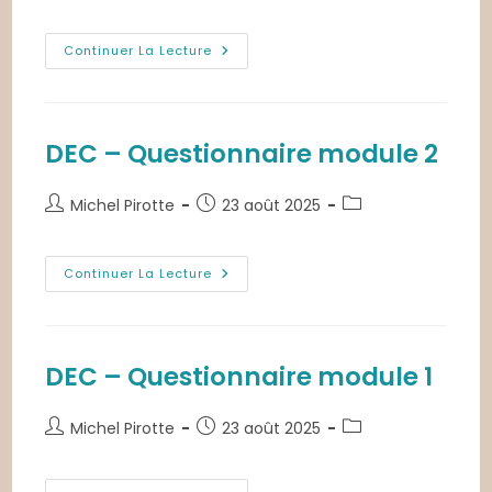
de
publiée :
category:
la
publication :
DEC
Continuer La Lecture
–
Questionnaire
Module
3
DEC – Questionnaire module 2
Auteur/autrice
Publication
Post
Michel Pirotte
23 août 2025
de
publiée :
category:
la
publication :
DEC
Continuer La Lecture
–
Questionnaire
Module
2
DEC – Questionnaire module 1
Auteur/autrice
Publication
Post
Michel Pirotte
23 août 2025
de
publiée :
category:
la