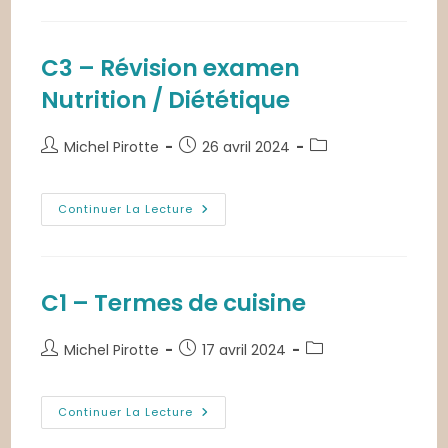
Révision
Examen
Technologie
–
JUIN
C3 – Révision examen
Nutrition / Diététique
Auteur/autrice
Publication
Post
Michel Pirotte
26 avril 2024
de
publiée :
category:
la
publication :
C3
Continuer La Lecture
–
Révision
Examen
Nutrition
/
Diététique
C1 – Termes de cuisine
Auteur/autrice
Publication
Post
Michel Pirotte
17 avril 2024
de
publiée :
category:
la
publication :
C1
Continuer La Lecture
–
Termes