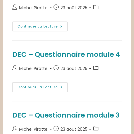
Auteur/autrice
Publication
Post
Michel Pirotte
23 août 2025
de
publiée :
category:
la
publication :
DEC
Continuer La Lecture
–
Questionnaire
Final
DEC – Questionnaire module 4
Auteur/autrice
Publication
Post
Michel Pirotte
23 août 2025
de
publiée :
category:
la
publication :
DEC
Continuer La Lecture
–
Questionnaire
Module
4
DEC – Questionnaire module 3
Auteur/autrice
Publication
Post
Michel Pirotte
23 août 2025