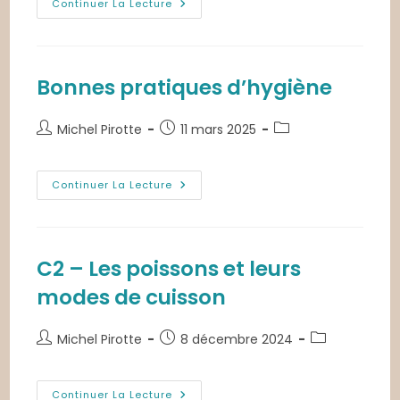
publication :
DEC
Continuer La Lecture
–
Questionnaire
Module
1
Bonnes pratiques d’hygiène
Auteur/autrice
Publication
Post
Michel Pirotte
11 mars 2025
de
publiée :
category:
la
publication :
Bonnes
Continuer La Lecture
Pratiques
D’hygiène
C2 – Les poissons et leurs
modes de cuisson
Auteur/autrice
Publication
Post
Michel Pirotte
8 décembre 2024
de
publiée :
category:
la
publication :
C2
Continuer La Lecture