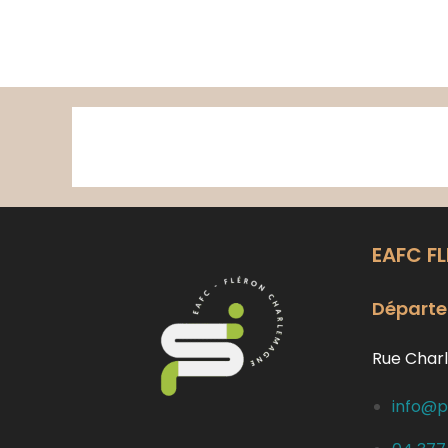
Skip
to
content
EAFC F
Départe
Rue Charl
info@p