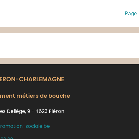
Page 
LERON-CHARLEMAGNE
ment métiers de bouche
es Deliège, 9 - 4623 Fléron
romotion-sociale.be