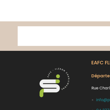
Skip
to
content
EAFC F
Départe
Rue Charl
info@p