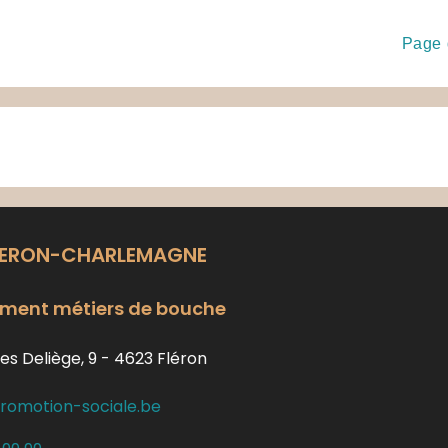
Page 
LERON-CHARLEMAGNE
ment métiers de bouche
es Deliège, 9 - 4623 Fléron
romotion-sociale.be