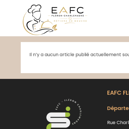
Skip
to
content
Il n’y a aucun article publié actuellement so
EAFC F
Départe
Rue Charl