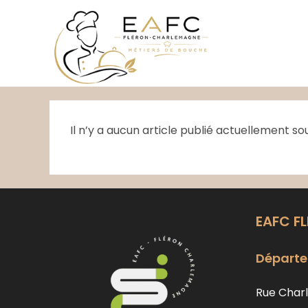
Skip
to
content
Il n’y a aucun article publié actuellement so
EAFC F
Départe
Rue Charl