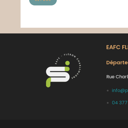
EAFC F
Départe
Rue Charl
info@p
04 377