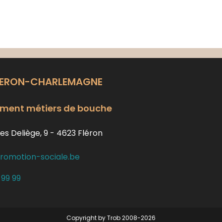
LERON-CHARLEMAGNE
ment métiers de bouche
es Deliège, 9 - 4623 Fléron
romotion-sociale.be
 99 99
Copyright by Trob 2008-2026