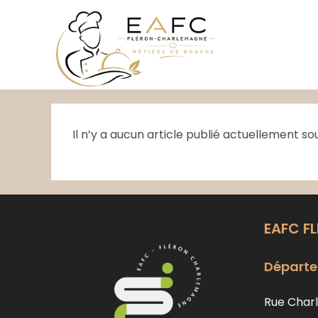
Skip
to
content
Il n’y a aucun article publié actuellement so
EAFC F
Départe
Rue Charl