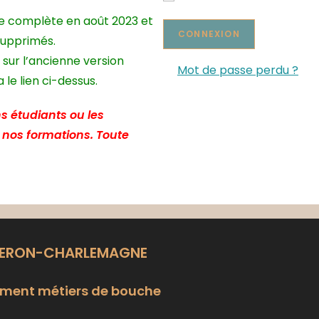
te complète en août 2023 et
supprimés.
 sur l’ancienne version
Mot de passe perdu ?
le lien ci-dessus.
s étudiants ou les
e nos formations. Toute
LERON-CHARLEMAGNE
ment métiers de bouche