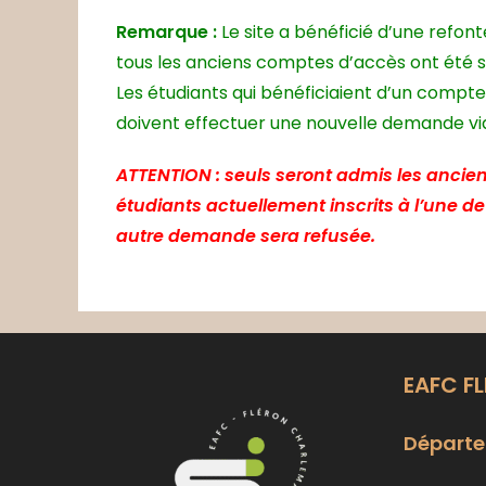
Remarque :
Le site a bénéficié d’une refon
tous les anciens comptes d’accès ont été 
Les étudiants qui bénéficiaient d’un compte
doivent effectuer une nouvelle demande via 
ATTENTION : seuls seront admis les ancien
étudiants actuellement inscrits à l’une d
autre demande sera refusée.
EAFC F
Départe