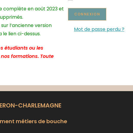
te complète en août 2023 et
supprimés.
 sur l’ancienne version
Mot de passe perdu ?
le lien ci-dessus.
s étudiants ou les
e nos formations. Toute
LERON-CHARLEMAGNE
ment métiers de bouche