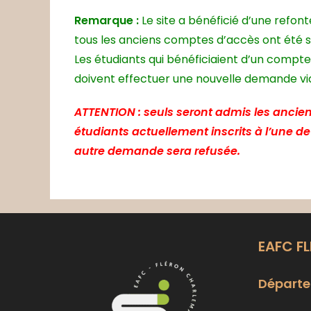
Remarque :
Le site a bénéficié d’une refon
tous les anciens comptes d’accès ont été 
Les étudiants qui bénéficiaient d’un compte
doivent effectuer une nouvelle demande via 
ATTENTION : seuls seront admis les ancien
étudiants actuellement inscrits à l’une d
autre demande sera refusée.
EAFC F
Départe