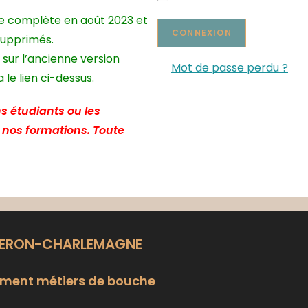
te complète en août 2023 et
supprimés.
 sur l’ancienne version
Mot de passe perdu ?
le lien ci-dessus.
s étudiants ou les
e nos formations. Toute
LERON-CHARLEMAGNE
ment métiers de bouche