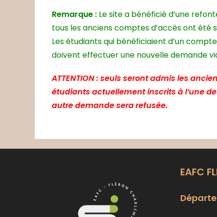
Remarque :
Le site a bénéficié d’une refon
tous les anciens comptes d’accès ont été 
Les étudiants qui bénéficiaient d’un compte
doivent effectuer une nouvelle demande via 
ATTENTION : seuls seront admis les ancien
étudiants actuellement inscrits à l’une d
autre demande sera refusée.
EAFC F
Départe