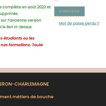
te complète en août 2023 et
supprimés.
 sur l’ancienne version
Mot de passe perdu ?
le lien ci-dessus.
s étudiants ou les
e nos formations. Toute
LERON-CHARLEMAGNE
ment métiers de bouche