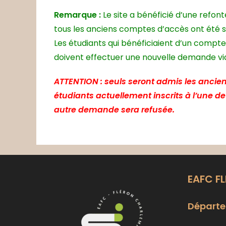
Remarque :
Le site a bénéficié d’une refon
tous les anciens comptes d’accès ont été 
Les étudiants qui bénéficiaient d’un compte
doivent effectuer une nouvelle demande via 
ATTENTION : seuls seront admis les ancien
étudiants actuellement inscrits à l’une d
autre demande sera refusée.
EAFC F
Départe