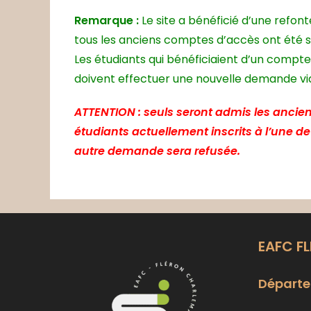
Remarque :
Le site a bénéficié d’une refon
tous les anciens comptes d’accès ont été 
Les étudiants qui bénéficiaient d’un compte
doivent effectuer une nouvelle demande via 
ATTENTION : seuls seront admis les ancien
étudiants actuellement inscrits à l’une d
autre demande sera refusée.
EAFC F
Départe