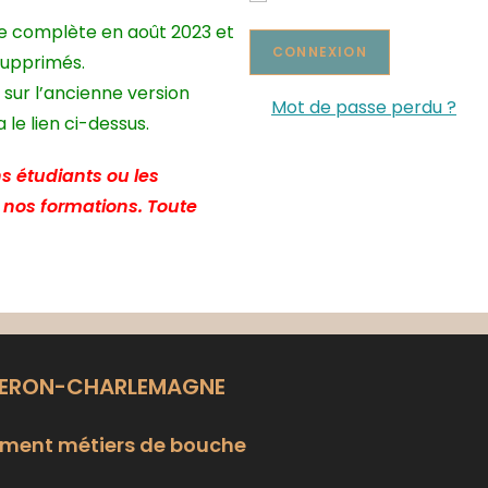
te complète en août 2023 et
supprimés.
 sur l’ancienne version
Mot de passe perdu ?
le lien ci-dessus.
s étudiants ou les
e nos formations. Toute
LERON-CHARLEMAGNE
ment métiers de bouche