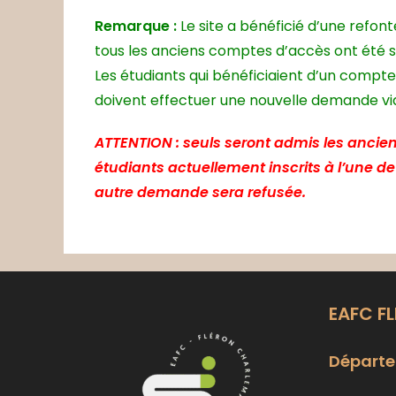
Remarque :
Le site a bénéficié d’une refon
tous les anciens comptes d’accès ont été 
Les étudiants qui bénéficiaient d’un compte
doivent effectuer une nouvelle demande via 
ATTENTION : seuls seront admis les ancien
étudiants actuellement inscrits à l’une d
autre demande sera refusée.
EAFC F
Départe