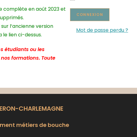
te complète en août 2023 et
supprimés.
 sur l’ancienne version
Mot de passe perdu ?
le lien ci-dessus.
s étudiants ou les
e nos formations. Toute
LERON-CHARLEMAGNE
ment métiers de bouche