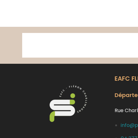
Skip
to
content
EAFC F
Départe
Rue Charl
info@p