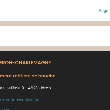
Page 
LERON-CHARLEMAGNE
ment métiers de bouche
es Deliège, 9 - 4623 Fléron
romotion-sociale.be