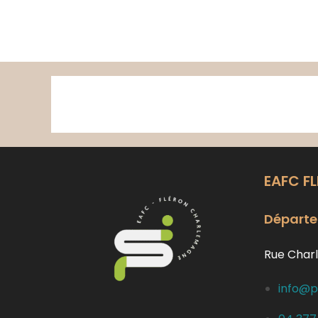
Skip
to
content
EAFC F
Départe
Rue Charl
info@p