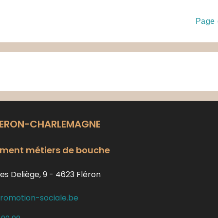
Page 
LERON-CHARLEMAGNE
ment métiers de bouche
es Deliège, 9 - 4623 Fléron
romotion-sociale.be