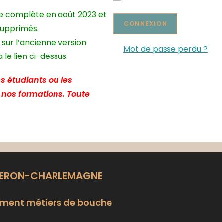
te complète en août 2023 et
supprimés.
 sur l’ancienne version
Mot de passe perdu ?
le lien ci-dessus.
s étudiants ou les
e nos formations. Toute
LERON-CHARLEMAGNE
ment métiers de bouche