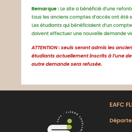
Remarque :
Le site a bénéficié d’une refon
tous les anciens comptes d’accès ont été 
Les étudiants qui bénéficiaient d’un compte
doivent effectuer une nouvelle demande via 
ATTENTION : seuls seront admis les ancien
étudiants actuellement inscrits à l’une d
autre demande sera refusée.
EAFC F
Départe