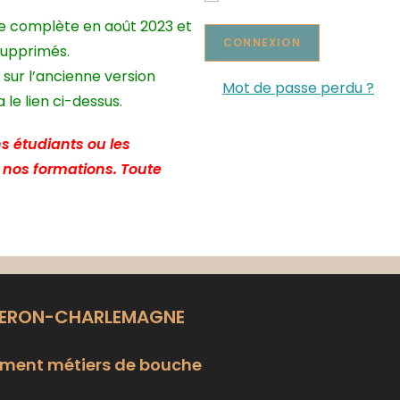
te complète en août 2023 et
supprimés.
 sur l’ancienne version
Mot de passe perdu ?
le lien ci-dessus.
s étudiants ou les
e nos formations. Toute
LERON-CHARLEMAGNE
ment métiers de bouche