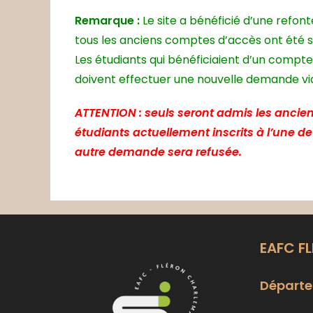
Remarque :
Le site a bénéficié d’une refon
tous les anciens comptes d’accès ont été 
Les étudiants qui bénéficiaient d’un compte
doivent effectuer une nouvelle demande via 
ATTENTION : seuls seront admis les ancien
étudiants actuellement inscrits à l’une d
autre demande sera refusée.
EAFC F
Départe