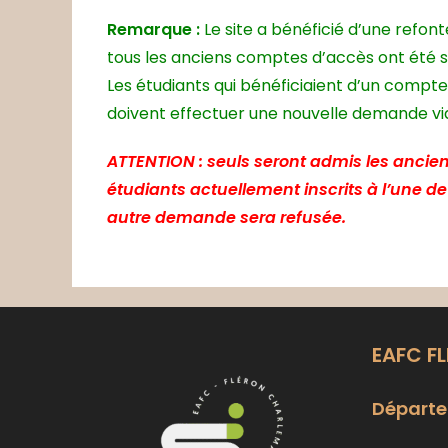
Remarque :
Le site a bénéficié d’une refon
tous les anciens comptes d’accès ont été 
Les étudiants qui bénéficiaient d’un compte
doivent effectuer une nouvelle demande via 
ATTENTION : seuls seront admis les ancien
étudiants actuellement inscrits à l’une d
autre demande sera refusée.
EAFC F
Départe