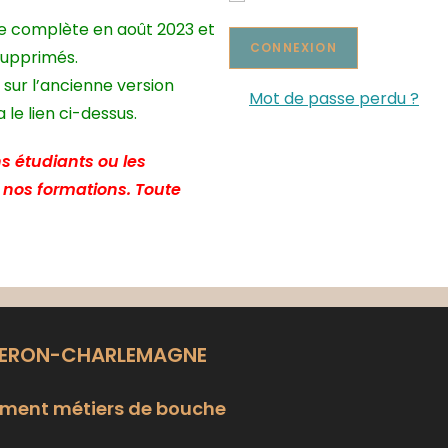
te complète en août 2023 et
supprimés.
 sur l’ancienne version
Mot de passe perdu ?
le lien ci-dessus.
s étudiants ou les
e nos formations. Toute
LERON-CHARLEMAGNE
ment métiers de bouche